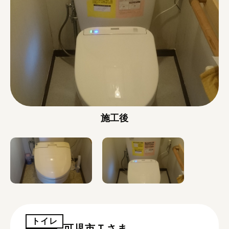
施工後
トイレ
可児市Ｔさま